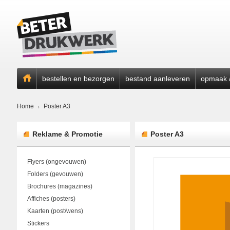
bestellen en bezorgen
bestand aanleveren
opmaak /
Home
Poster A3
Reklame & Promotie
Poster A3
Flyers (ongevouwen)
Folders (gevouwen)
Brochures (magazines)
Affiches (posters)
Kaarten (post/wens)
Stickers