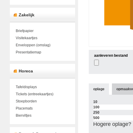
Zakelijk
Briefpapier
Visitekaartjes
Enveloppen (omslag)
Presentatiemap
aanleveren bestand
Horeca
Tafeldisplays
oplage
opmaakv
Tickets (entreekaartjes)
Stoepborden
10
100
Placemats
250
Bierviltjes
500
Hogere oplage? 