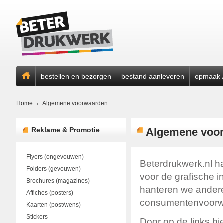
bestellen en bezorgen
bestand aanleveren
opmaak /
Home
Algemene voorwaarden
Reklame & Promotie
Algemene voo
Flyers (ongevouwen)
Beterdrukwerk.nl h
Folders (gevouwen)
voor de grafische i
Brochures (magazines)
hanteren we andere
Affiches (posters)
consumentenvoorw
Kaarten (post/wens)
Stickers
Door op de links hi