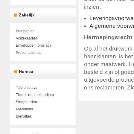
inzien.
Zakelijk
Leveringsvoorwaa
Algemene voorw
Briefpapier
Herroepingsrecht
Visitekaartjes
Enveloppen (omslag)
Op al het drukwerk
Presentatiemap
haar klanten, is he
onder maatwerk. He
besteld zijn of goed
Horeca
uitgevoerde product
ons reclameren. Zi
Tafeldisplays
Tickets (entreekaartjes)
Stoepborden
Placemats
Bierviltjes