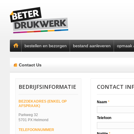
bestellen en bezorgen
bestand aanleveren
opmaak /
Contact Us
BEDRIJFSINFORMATIE
CONTACT IN
BEZOEKADRES (ENKEL OP
Naam
*
AFSPRAAK)
Parkweg 32
Telefoon
5701 PX Helmond
TELEFOONNUMMER
Notitie
*