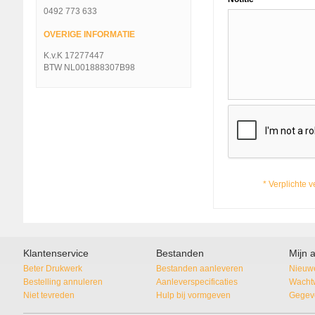
0492 773 633
OVERIGE INFORMATIE
K.v.K 17277447
BTW NL001888307B98
* Verplichte 
Klantenservice
Bestanden
Mijn 
Beter Drukwerk
Bestanden aanleveren
Nieuwe
Bestelling annuleren
Aanleverspecificaties
Wacht
Niet tevreden
Hulp bij vormgeven
Gegeve