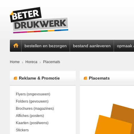
bestellen en bezorgen
bestand aanleveren
opmaak /
Home
Horeca
Placemats
Reklame & Promotie
Placemats
Flyers (ongevouwen)
Folders (gevouwen)
Brochures (magazines)
Affiches (posters)
Kaarten (post/wens)
Stickers