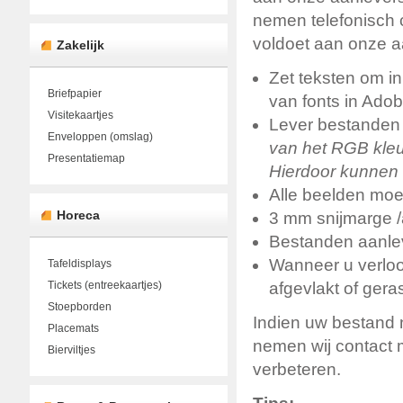
nemen telefonisch c
voldoet aan onze aan
Zakelijk
Zet teksten om in 
Briefpapier
van fonts in Adobe
Visitekaartjes
Lever bestanden
Enveloppen (omslag)
van het RGB kle
Presentatiemap
Hierdoor kunnen k
Alle beelden moe
Horeca
3 mm snijmarge /a
Bestanden aanlev
Wanneer u verloo
Tafeldisplays
Tickets (entreekaartjes)
afgevlakt of gera
Stoepborden
Indien uw bestand n
Placemats
nemen wij contact 
Bierviltjes
verbeteren.