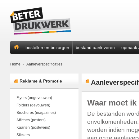
bestellen en bezorgen
bestand aanleveren
opmaak /
Home
Aanleverspecificaties
Reklame & Promotie
Aanleverspecif
Flyers (ongevouwen)
Waar moet ik 
Folders (gevouwen)
Brochures (magazines)
De bestanden worde
Affiches (posters)
onvolkomenheden, d
Kaarten (post/wens)
worden indien moge
Stickers
aan onze aanleversp