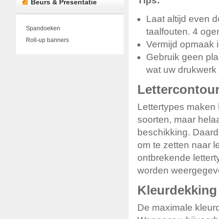
Tips:
Beurs & Presentatie
Laat altijd even
Spandoeken
taalfouten. 4 oge
Roll-up banners
Vermijd opmaak i
Gebruik geen plaa
wat uw drukwerk 
Lettercontou
Lettertypes maken 
soorten, maar helaa
beschikking. Daardo
om te zetten naar l
ontbrekende lettert
worden weergegev
Kleurdekking
De maximale kleurde