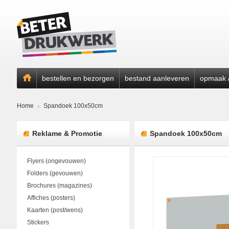
bestellen en bezorgen
bestand aanleveren
opmaak /
Home
Spandoek 100x50cm
Reklame & Promotie
Spandoek 100x50cm
Flyers (ongevouwen)
Folders (gevouwen)
Brochures (magazines)
Affiches (posters)
Kaarten (post/wens)
Stickers