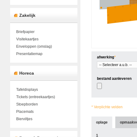
Zakelijk
Briefpapier
Visitekaartjes
Enveloppen (omslag)
Presentatiemap
afwerking
*
Horeca
bestand aanleveren
Tafeldisplays
Tickets (entreekaartjes)
Stoepborden
* Verplichte velden
Placemats
Bierviltjes
oplage
opmaakv
1